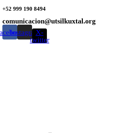
Ir
+52 999 190 8494
al
contenido
comunicacion@utsilkuxtal.org
acebook
Instagram
X-
twitter