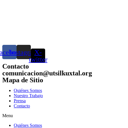
acebook
Instagram
X-
twitter
Contacto
comunicacion@utsilkuxtal.org
Mapa de Sitio
Quiénes Somos
Nuestro Trabajo
Prensa
Contacto
Menu
Quiénes Somos