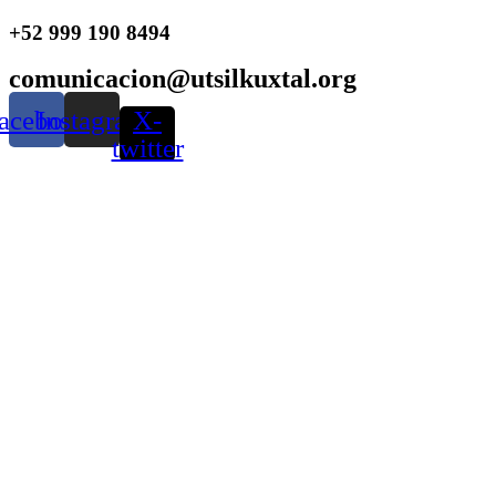
Ir
+52 999 190 8494
al
contenido
comunicacion@utsilkuxtal.org
acebook
Instagram
X-
twitter