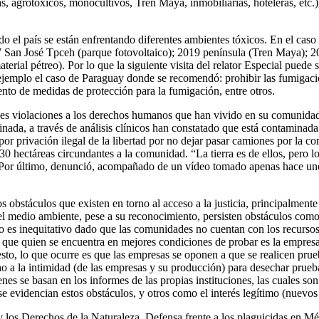
s, agrotóxicos, monocultivos, Tren Maya, inmobiliarias, hoteleras, etc.)
 el país se están enfrentando diferentes ambientes tóxicos. En el c
17 San José Tpceh (parque fotovoltaico); 2019 península (Tren Maya); 2
rial pétreo). Por lo que la siguiente visita del relator Especial pued
jemplo el caso de Paraguay donde se recomendó: prohibir las fumigacion
ento de medidas de protección para la fumigación, entre otros.
les violaciones a los derechos humanos que han vivido en su comunida
inada, a través de análisis clínicos han constatado que está contamina
or privación ilegal de la libertad por no dejar pasar camiones por la
 hectáreas circundantes a la comunidad. “La tierra es de ellos, pero lo
. Por último, denunció, acompañado de un vídeo tomado apenas hace unos 
os obstáculos que existen en torno al acceso a la justicia, principalmen
el medio ambiente, pese a su reconocimiento, persisten obstáculos como 
to es inequitativo dado que las comunidades no cuentan con los recursos
a que quien se encuentra en mejores condiciones de probar es la empresa
to, lo que ocurre es que las empresas se oponen a que se realicen pruebas
a la intimidad (de las empresas y su producción) para desechar pruebas
nes se basan en los informes de las propias instituciones, las cuales so
se evidencian estos obstáculos, y otros como el interés legítimo (nuevos
 los Derechos de la Naturaleza. Defensa frente a los plaguicidas en Méx