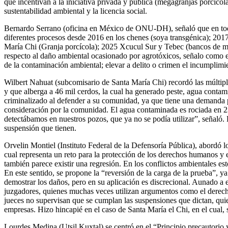
que incentivan a la iniciativa privada y pública (megagranjas porcícola
sustentabilidad ambiental y la licencia social.
Bernardo Serrano (oficina en México de ONU-DH), señaló que en todo
diferentes procesos desde 2016 en los chenes (soya transgénica); 20
María Chi (Granja porcícola); 2025 Xcucul Sur y Tebec (bancos de mate
respecto al daño ambiental ocasionado por agrotóxicos, señalo como e
de la contaminación ambiental; elevar a delito o crimen el incumplimi
Wilbert Nahuat (subcomisario de Santa María Chi) recordó las múltip
y que alberga a 46 mil cerdos, la cual ha generado peste, agua contam
criminalizado al defender a su comunidad, ya que tiene una demanda p
consideración por la comunidad. El agua contaminada es rociada en 230
detectábamos en nuestros pozos, que ya no se podía utilizar”, señaló
suspensión que tienen.
Orvelin Montiel (Instituto Federal de la Defensoría Pública), abordó l
cual representa un reto para la protección de los derechos humanos y 
también parece existir una regresión. En los conflictos ambientales es
En este sentido, se propone la “reversión de la carga de la prueba”, y
demostrar los daños, pero en su aplicación es discrecional. Aunado a es
juzgadores, quienes muchas veces utilizan argumentos como el derecho 
jueces no supervisan que se cumplan las suspensiones que dictan, quie
empresas. Hizo hincapié en el caso de Santa María el Chi, en el cual, 
Lourdes Medina (Utsil Kuxtal) se centró en el “Principio precautorio y