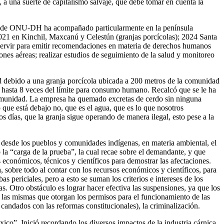
, a una suerte de capitalismo salvaje, que debe tomar en cuenta la
aso de ONU-DH ha acompañado particularmente en la península
021 en Kinchil, Maxcanú y Celestún (granjas porcícolas); 2024 Santa
e servir para emitir recomendaciones en materia de derechos humanos
es aéreas; realizar estudios de seguimiento de la salud y monitoreo
d debido a una granja porcícola ubicada a 200 metros de la comunidad
da hasta 8 veces del límite para consumo humano. Recalcó que se le ha
 comunidad. La empresa ha quemado excretas de cerdo sin ninguna
 que está debajo no, que es el agua, que es lo que nosotros
días, que la granja sigue operando de manera ilegal, esto pese a la
te desde los pueblos y comunidades indígenas, en materia ambiental, el
la “carga de la prueba”, la cual recae sobre el demandante, y que
 económicos, técnicos y científicos para demostrar las afectaciones.
, sobre todo al contar con los recursos económicos y científicos, para
 periciales, pero a esto se suman los criterios e intereses de los
. Otro obstáculo es lograr hacer efectiva las suspensiones, ya que los
n las mismas que otorgan los permisos para el funcionamiento de las
 candados con las reformas constitucionales), la criminalización.
ico”. Inició recordando los diversos impactos de la industria cárnica,