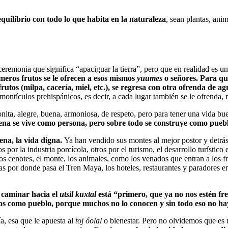
uilibrio con todo lo que habita en la naturaleza
, sean plantas, ani
 ceremonia que significa “apaciguar la tierra”, pero que en realidad es 
eros frutos se le ofrecen a esos mismos
yuumes
o señores. Para que
frutos (milpa, cacería, miel, etc.), se regresa con otra ofrenda de a
montículos prehispánicos, es decir, a cada lugar también se le ofrenda, 
nita, alegre, buena, armoniosa, de respeto, pero para tener una vida bue
lena se vive como persona, pero sobre todo se construye como pue
uena, la vida digna.
Ya han vendido sus montes al mejor postor y detrá
por la industria porcícola, otros por el turismo, el desarrollo turístico 
los cenotes, el monte, los animales, como los venados que entran a los 
as por donde pasa el Tren Maya, los hoteles, restaurantes y paradores en 
 caminar hacia el
utsil kuxtal
está “primero, que ya no nos estén f
hos como pueblo, porque muchos no lo conocen y sin todo eso no hay
a, esa que le apuesta al
toj óolal
o bienestar. Pero no olvidemos que es