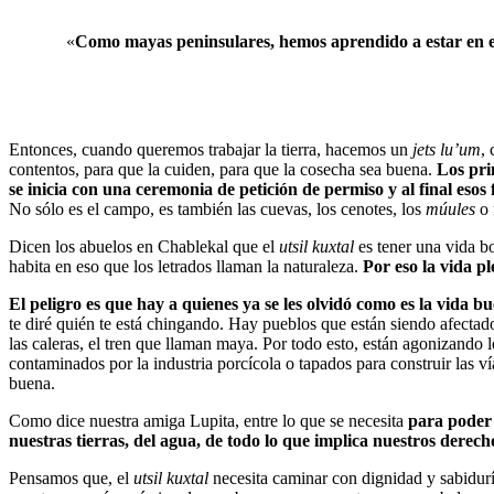
«
Como mayas peninsulares, hemos aprendido a estar en eq
Entonces, cuando queremos trabajar la tierra, hacemos un
jets lu’um
,
contentos, para que la cuiden, para que la cosecha sea buena.
Los prim
se inicia con una ceremonia de petición de permiso y al final esos 
No sólo es el campo, es también las cuevas, los cenotes, los
múules
o 
Dicen los abuelos en Chablekal que el
utsil kuxtal
es tener una vida bo
habita en eso que los letrados llaman la naturaleza.
Por eso la vida p
El peligro es que hay a quienes ya se les olvidó como es la vida b
te diré quién te está chingando. Hay pueblos que están siendo afectados 
las caleras, el tren que llaman maya. Por todo esto, están agonizando 
contaminados por la industria porcícola o tapados para construir las ví
buena.
Como dice nuestra amiga Lupita, entre lo que se necesita
para poder
nuestras tierras, del agua, de todo lo que implica nuestros derec
Pensamos que, el
utsil kuxtal
necesita caminar con dignidad y sabidurí