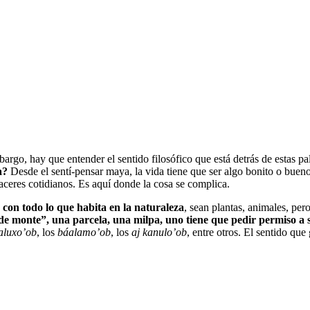
bargo, hay que entender el sentido filosófico que está detrás de estas pa
na?
Desde el sentí-pensar maya, la vida tiene que ser algo bonito o bueno,
aceres cotidianos. Es aquí donde la cosa se complica.
con todo lo que habita en la naturaleza
, sean plantas, animales, per
de monte”, una parcela, una milpa, uno tiene que pedir permiso a
aluxo’ob
, los
báalamo’ob
, los
aj kanulo’ob
, entre otros. El sentido que