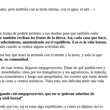
males, pero también con la tierra misma, con el agua, el aire…»
una forma de pedirle permiso a sus dueños para que también estén
 también reciban los frutos de la tierra. Así, cada cosa que hace,
gradecimiento, manteniendo así el equilibrio. Eso es la vida buena.
más cuando se realiza alguna actividad ahí.
na hay que tener la armonía con el monte y la tierra, y todo lo que
blo, en comunidad.
s de esas ventas, llegaron megaproyectos. Dime de qué pueblo eres y
e inmobiliario, otros por los transgénicos y los agrotóxicos, la minería,
fraccionamientos y luego son atropellados, los cenotes que están siendo
la costa y centros turísticos. Todo esto, nos dificulta tener una vida
regando con megaproyectos, que no se quieran adueñar de
 utsil kuxtal”
 más que eso,
toj
es estar algo equilibrado, y como ya dijimos
óol
es