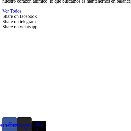
nuestro corazón anímico, lo que buscamos es mantenernos en balance
Ver Todos
Share on facebook
Share on telegram
Share on whatsapp
acebook
Instagram
X-