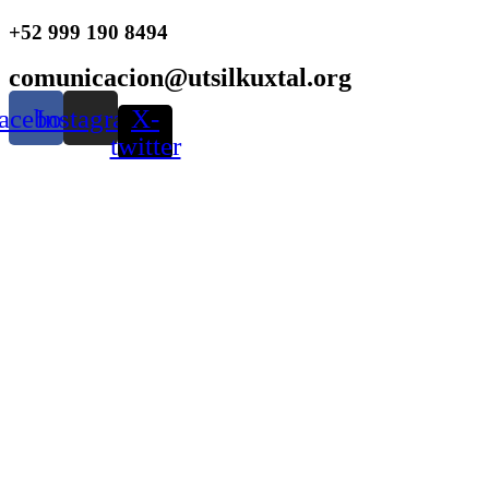
Ir
+52 999 190 8494
al
contenido
comunicacion@utsilkuxtal.org
acebook
Instagram
X-
twitter